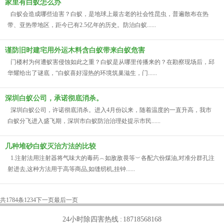
家里有白蚁怎么办
白蚁会造成哪些迫害？白蚁，是地球上最古老的社会性昆虫，普遍散布在热
带、亚热带地区，距今已有2.5亿年的历史。防治白蚁......
谨防旧时建宅用外运木料含白蚁带来白蚁危害
门楼村为何遭蚁害侵蚀如此之重？白蚁是从哪里传播来的？在勘察现场后，邱
华耀给出了谜底，“白蚁喜好湿热的环境筑巢滋生，门......
深圳白蚁公司，承诺彻底消杀。
深圳白蚁公司，许诺彻底消杀。进入4月份以来，随着温度的一直升高，我市
白蚁分飞进入盛飞期，深圳市白蚁防治治理处提示市民......
几种堆砂白蚁灭治方法的比较
1.注射法用注射器将气味大的毒药︵如敌敌畏等︶各配六份煤油,对准分群孔注
射进去,这种方法用于高等商品,如缝纫机,挂钟......
共1784条
1
2
3
4
下一页
最后一页
24小时除四害热线 :
18718568168