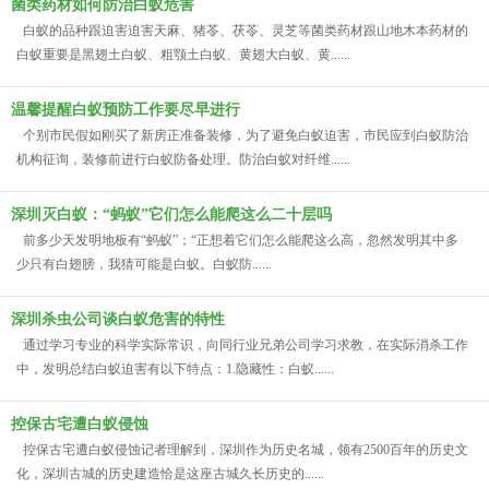
菌类药材如何防治白蚁危害
白蚁的品种跟迫害迫害天麻、猪苓、茯苓、灵芝等菌类药材跟山地木本药材的
白蚁重要是黑翅土白蚁、粗颚土白蚁、黄翅大白蚁、黄......
温馨提醒白蚁预防工作要尽早进行
个别市民假如刚买了新房正准备装修，为了避免白蚁迫害，市民应到白蚁防治
机构征询，装修前进行白蚁防备处理。防治白蚁对纤维......
深圳灭白蚁：“蚂蚁”它们怎么能爬这么二十层吗
前多少天发明地板有“蚂蚁”；“正想着它们怎么能爬这么高，忽然发明其中多
少只有白翅膀，我猜可能是白蚁。白蚁防......
深圳杀虫公司谈白蚁危害的特性
通过学习专业的科学实际常识，向同行业兄弟公司学习求教，在实际消杀工作
中，发明总结白蚁迫害有以下特点：1.隐藏性：白蚁......
控保古宅遭白蚁侵蚀
控保古宅遭白蚁侵蚀记者理解到，深圳作为历史名城，领有2500百年的历史文
化，深圳古城的历史建造恰是这座古城久长历史的......