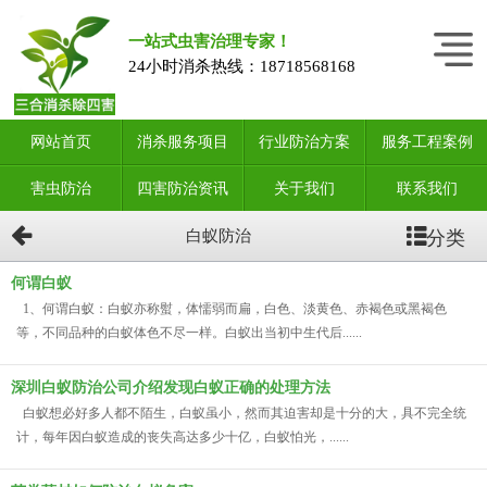
一站式虫害治理专家！
24小时消杀热线：
18718568168
网站首页
消杀服务项目
行业防治方案
服务工程案例
害虫防治
四害防治资讯
关于我们
联系我们
分类
白蚁防治
何谓白蚁
1、何谓白蚁：白蚁亦称螱，体懦弱而扁，白色、淡黄色、赤褐色或黑褐色
等，不同品种的白蚁体色不尽一样。白蚁出当初中生代后......
深圳白蚁防治公司介绍发现白蚁正确的处理方法
白蚁想必好多人都不陌生，白蚁虽小，然而其迫害却是十分的大，具不完全统
计，每年因白蚁造成的丧失高达多少十亿，白蚁怕光，......