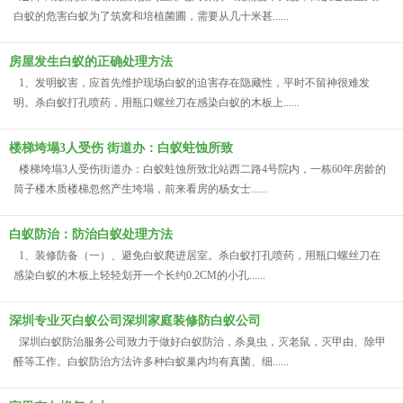
白蚁的危害白蚁为了筑窝和培植菌圃，需要从几十米甚......
房屋发生白蚁的正确处理方法
1、发明蚁害，应首先维护现场白蚁的迫害存在隐藏性，平时不留神很难发
明。杀白蚁打孔喷药，用瓶口螺丝刀在感染白蚁的木板上......
楼梯垮塌3人受伤 街道办：白蚁蛀蚀所致
楼梯垮塌3人受伤街道办：白蚁蛀蚀所致北站西二路4号院内，一栋60年房龄的
筒子楼木质楼梯忽然产生垮塌，前来看房的杨女士......
白蚁防治：防治白蚁处理方法
1、装修防备（一）、避免白蚁爬进居室。杀白蚁打孔喷药，用瓶口螺丝刀在
感染白蚁的木板上轻轻划开一个长约0.2CM的小孔......
深圳专业灭白蚁公司深圳家庭装修防白蚁公司
深圳白蚁防治服务公司致力于做好白蚁防治，杀臭虫，灭老鼠，灭甲由、除甲
醛等工作。白蚁防治方法许多种白蚁巢内均有真菌、细......