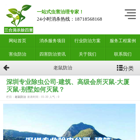
一站式虫害治理专家！
24小时消杀热线：
18718568168
网站首页
消杀服务项目
行业防治方案
服务工程案例
害虫防治
四害防治资讯
关于我们
联系我们
分类
老鼠防治
深圳专业除虫公司-建筑、高级会所灭鼠-大厦
灭鼠-别墅如何灭鼠？
栏目：
老鼠防治
发表时间：01-30
人气：
0