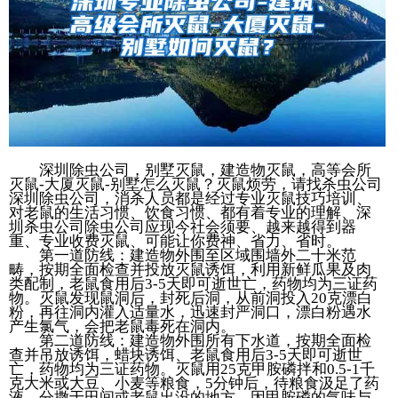
深圳除虫公司，别墅灭鼠，建造物灭鼠，高等会所
灭鼠-大厦灭鼠-别墅怎么灭鼠？灭鼠烦劳，请找杀虫公司
深圳除虫公司，消杀人员都是经过专业灭鼠技巧培训、
对老鼠的生活习惯、饮食习惯、都有着专业的理解、深
圳杀虫公司除虫公司应现今社会须要、越来越得到器
重、专业收费灭鼠、可能让你费神、省力、省时。
第一道防线：建造物外围至区域围墙外二十米范
畴，按期全面检查并投放灭鼠诱饵，利用新鲜瓜果及肉
类配制，老鼠食用后3-5天即可逝世亡，药物均为三证药
物。灭鼠发现鼠洞后，封死后洞，从前洞投入20克漂白
粉，再往洞内灌入适量水，迅速封严洞口，漂白粉遇水
产生氯气，会把老鼠毒死在洞内。
第二道防线：建造物外围所有下水道，按期全面检
查并吊放诱饵，蜡块诱饵、老鼠食用后3-5天即可逝世
亡，药物均为三证药物。灭鼠用25克甲胺磷拌和0.5-1千
克大米或大豆、小麦等粮食，5分钟后，待粮食汲足了药
液，分撒于田间或老鼠出没的地方。因甲胺磷的气味与