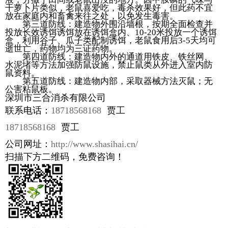
干萝卜片类似，老鼠喜爱吃，毒杀效果好，但此药不宜
放在家庭内和畜禽来往之处，以免发生毒害。
第三道防线：建造物外围沿墙根，按期全面检查并
投放长效诱饵诱饵放在诱饵盒内、10-20米投放一个诱饵
盒，利用谷子、瓜子类配制诱饵，老鼠食用后3-5天均可
逝世亡，药物均为三证药物。
第四道防线：建造物内外的通道用铁皮、铁丝网、
水泥堵等方法加强防鼠设施，禁止鼠类从外进入室内防
鼠资料。
第五道防线：建造物内部，采取器械方法灭鼠；无
公害粘鼠板。
深圳市三合消杀有限公司
联系电话：
18718568168
贾工
18718568168
贾工
公司网址：
http://www.shasihai.cn/
扫描下方二维码，免费咨询！