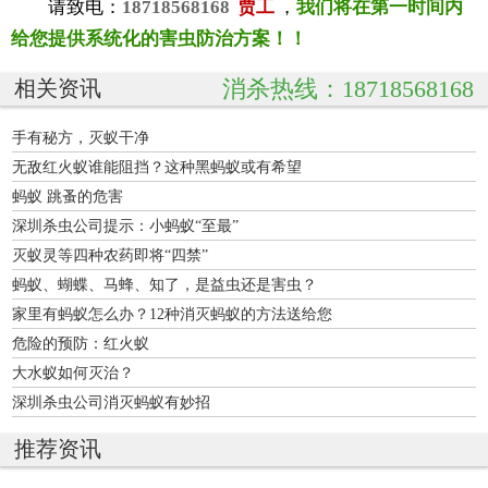
请致电：
18718568168
贾工
，
我们将在第一时间内
给您提供系统化的害虫防治方案！！
消杀热线：18718568168
相关资讯
手有秘方，灭蚁干净
无敌红火蚁谁能阻挡？这种黑蚂蚁或有希望
蚂蚁 跳蚤的危害
深圳杀虫公司提示：小蚂蚁“至最”
灭蚁灵等四种农药即将“四禁”
蚂蚁、蝴蝶、马蜂、知了，是益虫还是害虫？
家里有蚂蚁怎么办？12种消灭蚂蚁的方法送给您
危险的预防：红火蚁
大水蚁如何灭治？
深圳杀虫公司消灭蚂蚁有妙招
推荐资讯