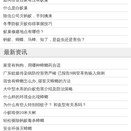
什么是白蚁巢
除虫公司灭蚂蚁，手到擒来
冬季防蚁灭蚁你得掌握技巧
蚁巢修建地点有哪些？
蚂蚁、蝴蝶、马蜂、知了，是益虫还是害虫？
最新资讯
家里有狗狗，用哪种蟑螂药合适
广东蚊媒传染病防控形势严峻 已报告9例登革热输入病例
宿舍有蟑螂怎么办_寝室灭蟑螂的方法
大中型水库的白蚁危害介绍及防治策略
什么样的环境会出现蟑螂
为什么有些人特别招蚊子？ 和血型有关系吗？
小蚁啃倒10米大树
轻松驱除蚂蚁毒杀蟑螂
安全环保灭蟑螂