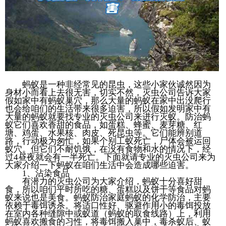
蚂蚁是一种非经常见的昆虫，这些小家伙诚然因为
身材小而看上去很无害，切实不然，灭虫公司告诉大家
假如家中有蚂蚁巢穴，那么大量的蚂蚁在家中出没爬行
也会给咱们的生活带来很多迫害，所以假如发明家中有
大量的蚂蚁就要找专业的灭虫公司来进行灭蚁。防治蚂
蚁它们喜欢香甜的食品，如蛋糕、蜂蜜、麦芽糖、红
塘、鸡蛋、水果核、肉皮、死昆虫等。它们能辨别道
路，行动极为匆忙，如果个别工蚁死亡，尸体会被运回
蚁穴。但它们不耐饥饿，在没有食物和水的情况下，经
过4昼夜就会有一半死亡。下面就请专业的灭虫公司来为
大家介绍一下蚂蚁在咱们生活中会造成哪些迫害。
1、沾染食品
有潜力的灭虫公司为大家介绍，蚂蚁十分喜好甜
食，所以咱们平时所吃的糖、蛋糕以及饼干等食品对蚂
蚁来说也是美食。蚂蚁防治家庭蚂蚁的化学防治，主要
依赖于毒饵诱杀。将适口性好、驱避作用小的毒饵投放
在室内各种缝隙中或蚁道（蚂蚁的取食线路）上，利用
蚂蚁喜欢搬食的习性，将毒饵搬入巢中，毒杀蚁后、蚁