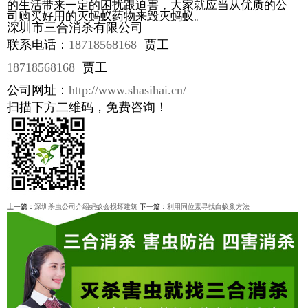
的生活带来一定的困扰跟迫害，大家就应当从优质的公
司购买好用的灭蚂蚁药物来毁灭蚂蚁。
深圳市三合消杀有限公司
联系电话：
18718568168
贾工
18718568168
贾工
公司网址：
http://www.shasihai.cn/
扫描下方二维码，免费咨询！
上一篇：
深圳杀虫公司介绍蚂蚁会损坏建筑
下一篇：
利用同位素寻找白蚁巢方法