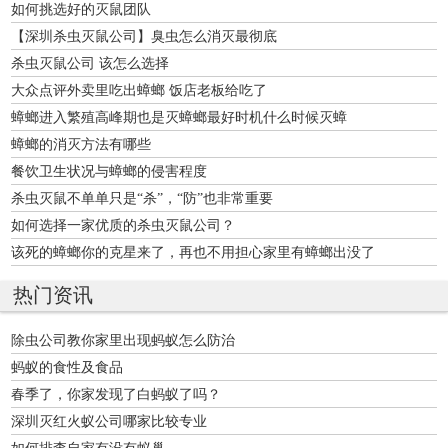
如何挑选好的灭鼠团队
【深圳杀虫灭鼠公司】臭虫怎么消灭最彻底
杀虫灭鼠公司 该怎么选择
大众点评外卖里吃出蟑螂 饭店老板给吃了
蟑螂进入繁殖高峰期也是灭蟑螂最好时机什么时候灭蟑
蟑螂的消灭方法有哪些
餐饮卫生状况与蟑螂的侵害程度
杀虫灭鼠不单单只是“杀”，“防”也非常重要
如何选择一家优质的杀虫灭鼠公司？
该死的蟑螂你的克星来了，再也不用担心家里有蟑螂出没了
热门资讯
除虫公司教你家里出现蚂蚁怎么防治
蚂蚁的食性及食品
春季了，你家发现了白蚂蚁了吗？
深圳灭红火蚁公司哪家比较专业
如何排查自家有没有蚁巢