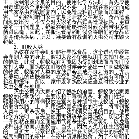
王，达到消灭全巢的目的。使用化学方法时，首先应使
用毒饵诱杀全巢蚂蚁，切记不要一开始就在室内全面施
用气雾杀虫剂或喷雾剂，以免造成种群扩散而加重蚁
害。当蚂蚁到咱们家中筑巢之后就会在厨房、食品蕴藏
间频繁出没，不仅会对大家的食品贮备造成损耗，更重
要的一个问题是，蚂蚁在到处爬行的时候会携带很多细
菌跟病毒，因此，在搬运食品的时候会将咱们的食品沾
染并传播疾病，所以，须要请有教训的灭虫公司来毁灭
蚂蚁。
2、叮咬人类
蚂蚁在家中会到处爬行寻找食品，这个进程中经常
会爬到人类的身上，假如大家不留神就用手去拍打身上
的蚂蚁，此时，蚂蚁就有可能因为受到刺激而直接叮咬
攻打人类，而蚂蚁在叮咬的时候会分泌出一种叫做蚁酸
的物质，蚁酸对人类的皮肤是会造成不良刺激的，尤其
是婴幼儿的皮肤稚嫩，在受到蚂蚁叮咬之后就有可能引
起红肿瘙痒。所以，家中发明蚂蚁就应当及时找专业的
灭虫公司来处理。
灭虫公司为大家介绍了蚂蚁的迫害。蚂蚁防治家庭
蚂蚁的化学防治，主要依赖于毒饵诱杀。将适口性好、
驱避作用小的毒饵投放在室内各种缝隙中或蚁道（蚂蚁
的取食线路）上，利用蚂蚁喜欢搬食的习性，将毒饵搬
入巢中，毒杀蚁后、蚁王，达到消灭全巢的目的。使用
化学方法时，首先应使用毒饵诱杀全巢蚂蚁，切记不要
一开始就在室内全面施用气雾杀虫剂或喷雾剂，以免造
成种群扩散而加重蚁害。当初，因为人类居住生活范畴
的一直扩大，导致很多原来生活在天然环境中的蚂蚁开
端爬到咱们的家中，在家中筑巢跟觅食，为了不给咱们