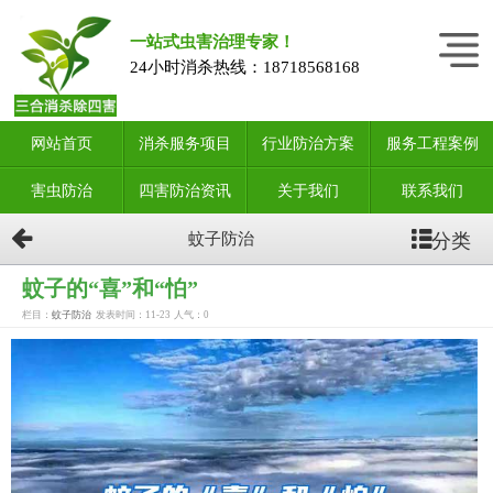
一站式虫害治理专家！
24小时消杀热线：
18718568168
网站首页
消杀服务项目
行业防治方案
服务工程案例
害虫防治
四害防治资讯
关于我们
联系我们
分类
蚊子防治
蚊子的“喜”和“怕”
栏目：
蚊子防治
发表时间：11-23
人气：
0