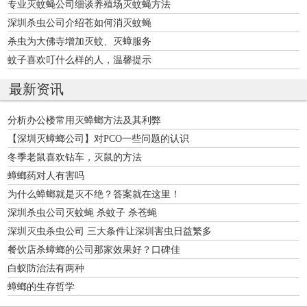
专业灭蚊蝇公司细谈养殖场灭蚊蝇方法
深圳杀虫公司介绍苍如何消灭蚊蝇
杀虫为大佛寺增加灭蚊、灭蟑服务
蚊子喜欢叮什么样的人，温馨提示
最新资讯
分析办公楼常用灭蟑螂方法及其利弊
【深圳灭蟑螂公司】对PCO一些问题的认识
冬季老鼠喜欢钻车，灭鼠的方法
蟑螂药对人有害吗
为什么蟑螂就是灭不绝？答案就在这里！
深圳杀虫公司灭蚊蝇 杀蚊子 杀苍蝇
深圳灭虫杀虫公司 三大条件让深圳害虫日益繁多
餐饮店杀蟑螂的公司那家效果好？口碑佳
白蚁防治法有两种
蟑螂的生存哲学