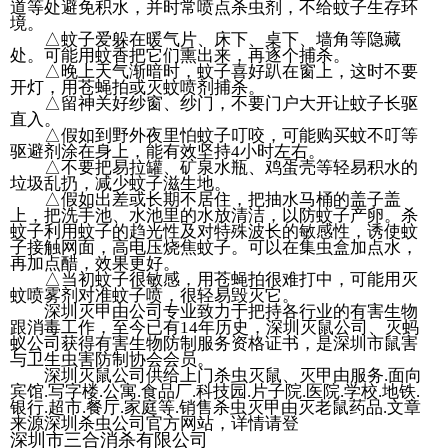
道等处避免积水，并时常喷点杀虫剂，不给蚊子生存环
境。
△蚊子爱躲在暖气片、床下、桌下、墙角等隐藏
处。可能用蚊香把它们熏出来，再逐个捕杀。
△晚上天气渐暗时，蚊子喜好趴在窗上，这时不要
开灯，用苍蝇拍或灭蚊喷剂捕杀。
△留神关好纱窗、纱门，不要门户大开让蚊子长驱
直入。
△假如到野外夜里怕蚊子叮咬，可能购买蚊不叮等
驱避剂涂在身上，能有效坚持4小时左右。
△不要把易拉罐、矿泉水瓶、鸡蛋壳等轻易积水的
垃圾乱扔，减少蚊子滋生地。
△假如出差或长期不居住，把抽水马桶的盖子盖
上，把洗手池、水池里的水放清洁，以防蚊子产卵。杀
蚊子利用蚊子的趋光性及对特殊波长的敏感性，诱使蚊
子接触网面，高电压烧焦蚊子。可以在集虫盒加点水，
再加点醋，效果更好。
△当初蚊子很敏感，用苍蝇拍很难打中，可能用灭
蚊喷雾剂对准蚊子喷，很轻易毁灭它。
深圳灭甲由公司专业致力于把持各行业的有害生物
跟消毒工作，至今已有14年历史，深圳灭鼠公司、灭蚂
蚁公司获得有害生物防制服务资格证书，是深圳市鼠害
与卫生虫害防制协会会员。
深圳灭鼠公司供给上门杀虫灭鼠、灭甲由服务.面向
宾馆.写字楼.公寓.食品厂.科技园.片子院.医院.学校.地铁.
银行.超市.餐厅.家庭等.销售杀虫灭甲由灭老鼠药品.文章
来源深圳杀虫公司官方网站，详情请登
深圳市三合消杀有限公司