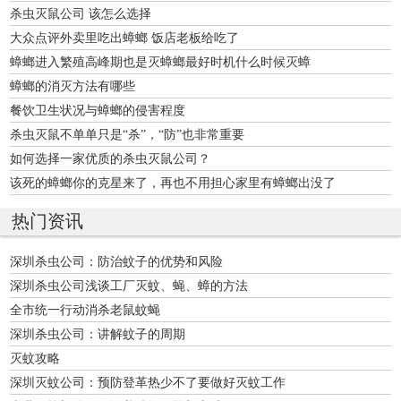
杀虫灭鼠公司 该怎么选择
大众点评外卖里吃出蟑螂 饭店老板给吃了
蟑螂进入繁殖高峰期也是灭蟑螂最好时机什么时候灭蟑
蟑螂的消灭方法有哪些
餐饮卫生状况与蟑螂的侵害程度
杀虫灭鼠不单单只是“杀”，“防”也非常重要
如何选择一家优质的杀虫灭鼠公司？
该死的蟑螂你的克星来了，再也不用担心家里有蟑螂出没了
热门资讯
深圳杀虫公司：防治蚊子的优势和风险
深圳杀虫公司浅谈工厂灭蚊、蝇、蟑的方法
全市统一行动消杀老鼠蚊蝇
深圳杀虫公司：讲解蚊子的周期
灭蚊攻略
深圳灭蚊公司：预防登革热少不了要做好灭蚊工作