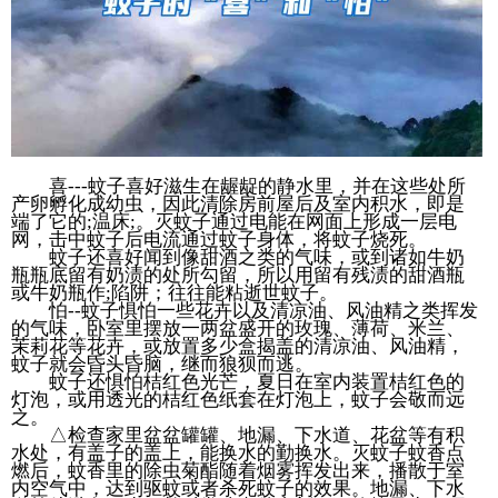
喜---蚊子喜好滋生在龌龊的静水里，并在这些处所
产卵孵化成幼虫，因此清除房前屋后及室内积水，即是
端了它的;温床;。灭蚊子通过电能在网面上形成一层电
网，击中蚊子后电流通过蚊子身体，将蚊子烧死。
蚊子还喜好闻到像甜酒之类的气味，或到诸如牛奶
瓶瓶底留有奶渍的处所勾留，所以用留有残渍的甜酒瓶
或牛奶瓶作;陷阱；往往能粘逝世蚊子。
怕--蚊子惧怕一些花卉以及清凉油、风油精之类挥发
的气味，卧室里摆放一两盆盛开的玫瑰、薄荷、米兰、
茉莉花等花卉，或放置多少盒揭盖的清凉油、风油精，
蚊子就会昏头昏脑，继而狼狈而逃。
蚊子还惧怕桔红色光芒，夏日在室内装置桔红色的
灯泡，或用透光的桔红色纸套在灯泡上，蚊子会敬而远
之。
△检查家里盆盆罐罐、地漏、下水道、花盆等有积
水处，有盖子的盖上，能换水的勤换水。灭蚊子蚊香点
燃后，蚊香里的除虫菊酯随着烟雾挥发出来，播散于室
内空气中，达到驱蚊或者杀死蚊子的效果。地漏、下水