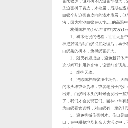
害比较少，但对树木的迫害却很大，
先迫害树干表皮，木栓层，后期在逐
白蚁个别迫害表皮内的浅木质层，但
法，因为堆沙白蚁在60°以上的高温
杭州园林局(1972年)跟刘友发(19
1、树木迁徙的进程，往往无意中
神把残留活动白蚁彻底处理后，再予
白蚁巢的树木，免得蚁害扩大。
2、毁灭有翅成虫，避免新群体产生
这期间可利用趋光性，设置灯光诱杀
3、维护天敌。
4、消除园林白蚁滋生场合。灭白
的木头堆或杂货堆，或者老房子的灶
出来。白蚁啃木头的时候会发出一些
了，我们才会发现它们。园林中常有
为白蚁喜食资料，对白蚁有一定的引
5、避免机械伤害树木。伤口是白
口，在中耕整地及其余人为活动中，