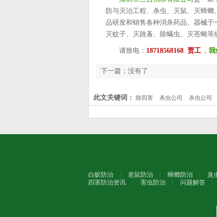
防与灭治工程、杀虫、灭鼠、灭蟑螂
品研发和销售各种消杀药品、器械于
灭蚊子、灭跳蚤、除螨虫、灭苍蝇等
请致电：
18718568168 贾工
，
我
下一篇：没有了
此文关键词：
除四害
杀虫公司
杀虫公司
白蚁防治
老鼠防治
蟑螂防治
臭
四害防治资讯
害虫防治
问题解答