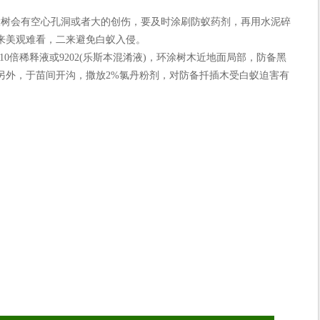
树会有空心孔洞或者大的创伤，要及时涂刷防蚁药剂，再用水泥碎
来美观难看，二来避免白蚁入侵。
0倍稀释液或9202(乐斯本混淆液)，环涂树木近地面局部，防备黑
另外，于苗间开沟，撒放2%氯丹粉剂，对防备扦插木受白蚁迫害有