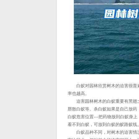
白蚁对园林欣赏树木的迫害很普遍
率也越高。
迫害园林树木的白蚁重要有黑翅土
唇散白蚁等。杀白蚁如果是自己放药
白蚁危害位置---把药物放到白蚁身
看不到白蚁，可放到白蚁的蚁路蚁线
白蚁品种不同，对树木的迫害情况