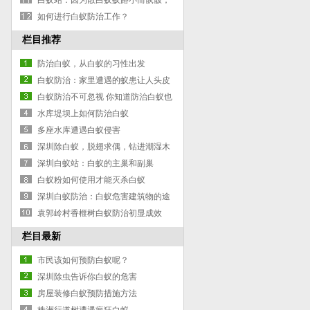
白蚁站：因为散白蚁蚁路小而骫骳，
寻觅蚁巢相当艰难
如何进行白蚁防治工作？
栏目推荐
防治白蚁，从白蚁的习性出发
白蚁防治：家里遭遇的蚁患让人头皮
发麻
白蚁防治不可忽视 你知道防治白蚁也
要用饵么？
水库堤坝上如何防治白蚁
多座水库遭遇白蚁侵害
深圳除白蚁，脱翅求偶，钻进潮湿木
头产卵，繁衍后代
深圳白蚁站：白蚁的主巢和副巢
白蚁粉如何使用才能灭杀白蚁
深圳白蚁防治：白蚁危害建筑物的途
径
袁郭岭村香榧树白蚁防治初显成效
栏目最新
市民该如何预防白蚁呢？
深圳除虫告诉你白蚁的危害
房屋装修白蚁预防措施方法