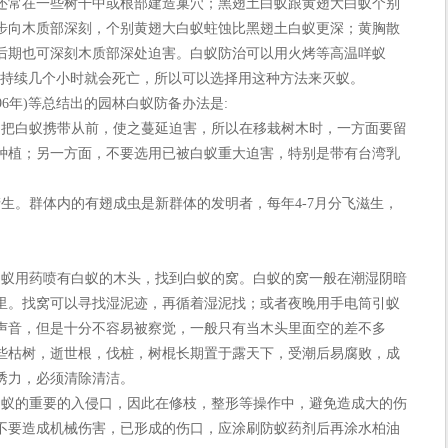
还常在一些树干中或根部建造巢穴；黑翅土白蚁跟黄翅大白蚁个别
步向木质部深刻，个别黄翅大白蚁蛀蚀比黑翅土白蚁更深；黄胸散
后期也可深刻木质部深处迫害。白蚁防治可以用火烤等高温咩蚁
中持续几个小时就会死亡，所以可以选择用这种方法来灭蚁。
96年)等总结出的园林白蚁防备办法是:
把白蚁携带从前，使之蔓延迫害，所以在移栽树木时，一方面要留
种植；另一方面，不要选用已被白蚁重大迫害，特别是带有台湾乳
。群体内的有翅成虫是新群体的发明者，每年4-7月分飞滋生，
。
蚁用药喷有白蚁的木头，找到白蚁的窝。白蚁的窝一般在潮湿阴暗
里。找窝可以寻找湿泥迹，再循着湿泥找；或者夜晚用手电筒引蚁
声音，但是十分不容易被察觉，一般只有当木头里面空的差不多
些枯树，逝世根，伐桩，树棍长期置于露天下，受潮后易腐败，成
诱力，必须清除清洁。
蚁的重要的入侵口，因此在修枝，整形等操作中，避免造成大的伤
不要造成机械伤害，已形成的伤口，应涂刷防蚁药剂后再涂水柏油