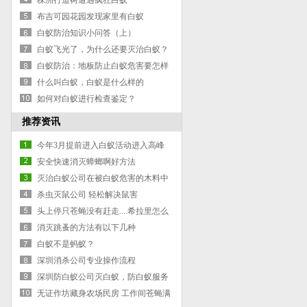
株洲行道树遭遇疯狂白蚁
布吉可园花园发现家里有白蚁
白蚁防治知识小问答（上）
白蚁飞光了，为什么还要灭治白蚁？
白蚁防治：地板防止白蚁危害要怎样
做
什么叫白蚁，白蚁是什么样的
如何对白蚁进行检查鉴定？
推荐资讯
今年3月提前进入白蚁活动进入高峰
期！
安全快速消灭蟑螂啊好方法
灭治白蚁公司在被白蚁危害的木料中
施药灭蚁也能根治白蚁
杀虫灭鼠公司 轻松解决鼠害
头上停只苍蝇没有赶走....希拉里怎么
就变成机器人了？
消灭跳蚤的方法有以下几种
白蚁不是蚂蚁？
深圳消杀公司专业操作流程
深圳防白蚁公司灭白蚁，防白蚁服务
急客户所急
无证作坊藏身农场民房 工作间苍蝇满