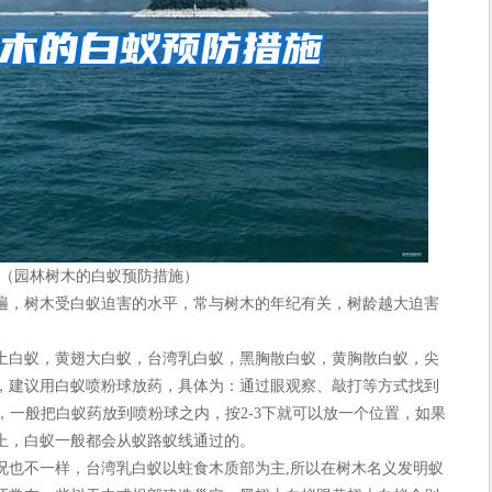
（园林树木的白蚁预防措施）
，树木受白蚁迫害的水平，常与树木的年纪有关，树龄越大迫害
白蚁，黄翅大白蚁，台湾乳白蚁，黑胸散白蚁，黄胸散白蚁，尖
，建议用白蚁喷粉球放药，具体为：通过眼观察、敲打等方式找到
上，一般把白蚁药放到喷粉球之内，按2-3下就可以放一个位置，如果
上，白蚁一般都会从蚁路蚁线通过的。
也不一样，台湾乳白蚁以蛀食木质部为主,所以在树木名义发明蚁