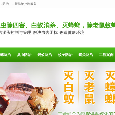
虫防治、白蚁防治控制服务!
杀虫除四害、白蚁消杀、灭蟑螂，除老鼠蚊
害源头控制与管理 解决虫害困扰 创造健康环境
螂防治
臭虫防治
蚂蚁防治
蚊子防治
蝇类防治
工程案例