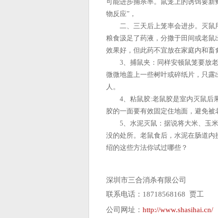
可能进步捕杀率。鼠笼上的诱饵要新
物反应”，
二、三天后上笼率会进步。灭鼠用25
粮食汲足了药液，分撒于田间或老鼠
效果好，但此药不宜放在家庭内和畜
3、捕鼠夹：同样安顿鼠笼要放老
微微地盖上一些树叶或碎纸片，只露
人。
4、粘鼠胶:老鼠胶是室内灭鼠后果
胶的一面要有效固定住地面，避免被
5、水泥灭鼠：据说将大米、玉米
没的处所。老鼠食后，水泥在肠道内
绍的这些方法你试过哪些？
深圳市三合消杀有限公司
联系电话：18718568168 贾工
公司网址：
http://www.shasihai.cn/