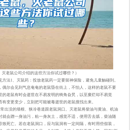
，灭老鼠公司介绍的这些方法你试过哪些？）
方法1、灭鼠药：投放老鼠药一定要留神保险，避免儿童触碰到。
，偶尔会见到气息奄奄的老鼠昏在街上，不怕人，这样的老鼠不要
世的老鼠有时会逝世在不易发明的犄角旮旯，以至糜烂却不易觉
否有变更变少，立刻把可能被毒逝世的老鼠搜找出来。
常出没的墙根、狭冷巷道跟老鼠洞口。灭老鼠将柴油与黄油、机油
时就会蹭一身油污，粘一身灰土，感觉不适，便用舌去舐，柴油随
导致死亡。若在老鼠洞口，应与鼠洞有一定间隔，有时用些假装，