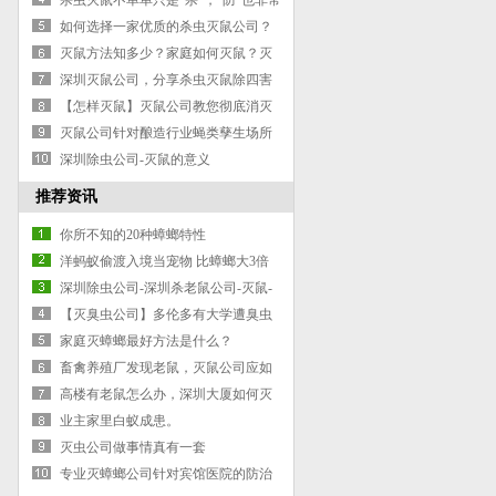
杀虫灭鼠不单单只是“杀”，“防”也非常
重要
如何选择一家优质的杀虫灭鼠公司？
灭鼠方法知多少？家庭如何灭鼠？灭
老鼠公司4招教你搞定
深圳灭鼠公司，分享杀虫灭鼠除四害
的消杀技术常识
【怎样灭鼠】灭鼠公司教您彻底消灭
老鼠3步骤！
灭鼠公司针对酿造行业蝇类孳生场所
的处理要点
深圳除虫公司-灭鼠的意义
推荐资讯
你所不知的20种蟑螂特性
洋蚂蚁偷渡入境当宠物 比蟑螂大3倍
最高卖万元(图)
深圳除虫公司-深圳杀老鼠公司-灭鼠-
罗湖杀老鼠-杀虫公司
【灭臭虫公司】多伦多有大学遭臭虫
侵袭！一抓就是一小瓶！
家庭灭蟑螂最好方法是什么？
畜禽养殖厂发现老鼠，灭鼠公司应如
何应对
高楼有老鼠怎么办，深圳大厦如何灭
鼠？
业主家里白蚁成患。
灭虫公司做事情真有一套
专业灭蟑螂公司针对宾馆医院的防治