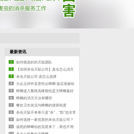
最新资讯
如何挑选好的灭鼠团队
【深圳杀虫灭鼠公司】臭虫怎么消灭
最彻底
杀虫灭鼠公司 该怎么选择
大众点评外卖里吃出蟑螂 饭店老板给
吃了
蟑螂进入繁殖高峰期也是灭蟑螂最好
时机什么时候灭蟑
蟑螂的消灭方法有哪些
餐饮卫生状况与蟑螂的侵害程度
杀虫灭鼠不单单只是“杀”，“防”也非常
重要
如何选择一家优质的杀虫灭鼠公司？
该死的蟑螂你的克星来了，再也不用