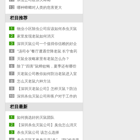
担心家里有蟑螂出没了
杀虫公司教你灭蟑螂
哪种蟑螂对人类的危害更大
栏目推荐
物业小区除虫公司应该如何杀虫灭鼠
家里发现老鼠如何消灭
深圳灭鼠公司一个值得你信赖的好企
业
“汤司令”餐厅遭遇空降老鼠 长宁食药
监已介入调查
灭鼠全攻略家里有老鼠怎么办？
除了“四害”鼠蟑蚊蝇，夏季还有哪些
虫虫需严防？
灭老鼠公司教你如何防治老鼠进入室
内？
怎么灭老鼠六种方法
【深圳灭老鼠公司】怎样灭鼠？防治
老鼠措施有哪些？
深圳杀虫灭鼠公司和客户对于工作的
沟通
栏目最新
如何挑选好的灭鼠团队
【深圳杀虫灭鼠公司】臭虫怎么消灭
最彻底
杀虫灭鼠公司 该怎么选择