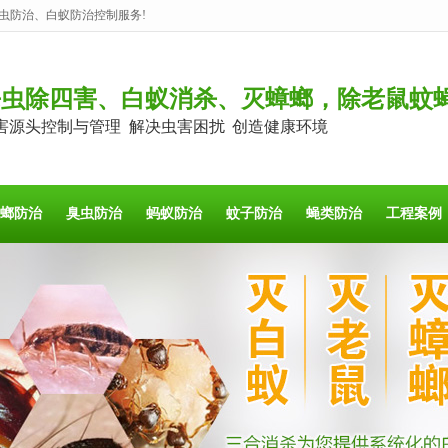
虫防治、白蚁防治控制服务!
杀虫除四害、白蚁消杀、灭蟑螂，除老鼠蚊
害源头控制与管理 解决虫害困扰 创造健康环境
螂防治
臭虫防治
蚂蚁防治
蚊子防治
蝇类防治
工程案例