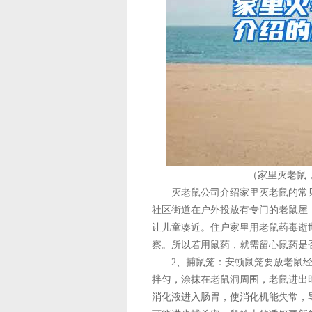
（家里灭老鼠
灭老鼠公司介绍家里灭老鼠的常见
社区街道在户外投放有专门的老鼠屋
让儿童凑近。住户家里用老鼠药毒逝
察。所以若用鼠药，就需留心鼠药是
2、捕鼠笼：安顿鼠笼要放老鼠经
拌匀，涂抹在老鼠洞周围，老鼠进出
消化液进入肠胃，使消化机能失常，