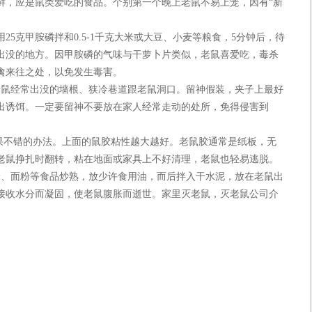
鲜，应是鼠类爱吃的食品。个别第一个晚上老鼠不易上笼，因有“新
克甲胺磷拌和0.5-1千克大米或大豆、小麦等粮食，5分钟后，待
出没的地方。因甲胺磷的气味与干萝卜片类似，老鼠喜爱吃，毒杀
禽来往之处，以免发生毒害。
鼠经常出没的墙根、狭冷巷道跟老鼠洞口。留神假装，夹子上最好
出诱饵。一定要留神不要放在家人经常走动的处所，免得侵害到
不错的办法。上面的鼠胶粘性越大越好。老鼠胶通常是纸板，无
老鼠挣扎时翻转，粘在地面或家具上不好清理，老鼠也轻易逃脱。
、面粉等食品炒熟，放少许食用油，而后拌入干水泥，放在老鼠出
接收水分而凝固，使老鼠腹胀而逝世。家里灭老鼠，灭老鼠公司介