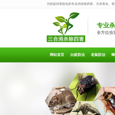
为您提供系统化的专业消杀除四害、灭杀害虫、害
专业
全方位虫
网站首页
白蚁防治
老鼠防治
蟑