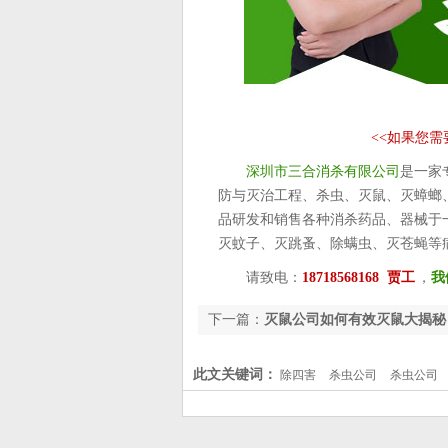
<<
如果您需
深圳市三合消杀有限公司
是一家
防与灭治工程、杀虫、灭鼠、灭蟑螂
品研发和销售各种消杀药品、器械于
灭蚊子、灭跳蚤、除螨虫、灭苍蝇等
请致电：
18718568168 贾工
，
我
下一篇：
灭鼠公司如何有效灭鼠大揭秘
此文关键词：
除四害
杀虫公司
杀虫公司