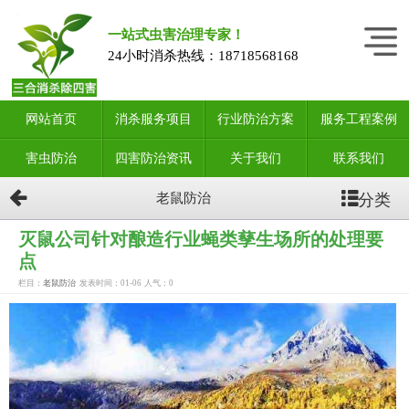
一站式虫害治理专家！
24小时消杀热线：
18718568168
网站首页
消杀服务项目
行业防治方案
服务工程案例
害虫防治
四害防治资讯
关于我们
联系我们
分类
老鼠防治
灭鼠公司针对酿造行业蝇类孳生场所的处理要
点
栏目：
老鼠防治
发表时间：01-06
人气：
0