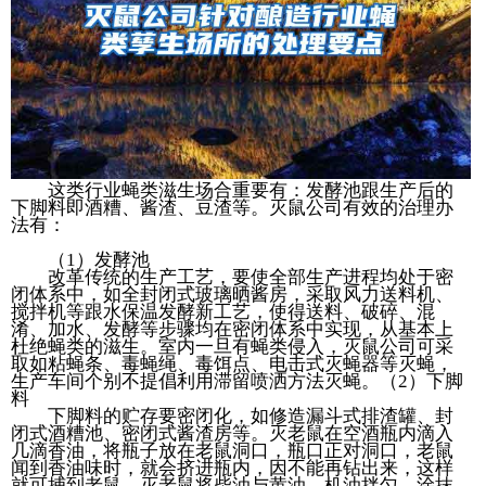
这类行业蝇类滋生场合重要有：发酵池跟生产后的
下脚料即酒糟、酱渣、豆渣等。灭鼠公司有效的治理办
法有：
（1）发酵池
改革传统的生产工艺，要使全部生产进程均处于密
闭体系中，如全封闭式玻璃晒酱房，采取风力送料机、
搅拌机等跟水保温发酵新工艺，使得送料、破碎、混
淆、加水、发酵等步骤均在密闭体系中实现，从基本上
杜绝蝇类的滋生。室内一旦有蝇类侵入，灭鼠公司可采
取如粘蝇条、毒蝇绳、毒饵点、电击式灭蝇器等灭蝇，
生产车间个别不提倡利用滞留喷洒方法灭蝇。（2）下脚
料
下脚料的贮存要密闭化，如修造漏斗式排渣罐、封
闭式酒糟池、密闭式酱渣房等。灭老鼠在空酒瓶内滴入
几滴香油，将瓶子放在老鼠洞口，瓶口正对洞口，老鼠
闻到香油味时，就会挤进瓶内，因不能再钻出来，这样
就可捕到老鼠。灭老鼠将柴油与黄油、机油拌匀，涂抹