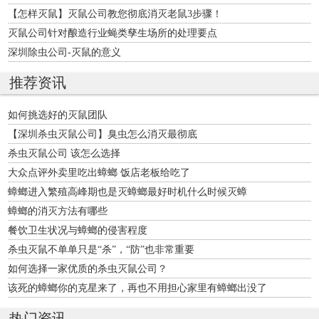
【怎样灭鼠】灭鼠公司教您彻底消灭老鼠3步骤！
灭鼠公司针对酿造行业蝇类孳生场所的处理要点
深圳除虫公司-灭鼠的意义
推荐资讯
如何挑选好的灭鼠团队
【深圳杀虫灭鼠公司】臭虫怎么消灭最彻底
杀虫灭鼠公司 该怎么选择
大众点评外卖里吃出蟑螂 饭店老板给吃了
蟑螂进入繁殖高峰期也是灭蟑螂最好时机什么时候灭蟑
蟑螂的消灭方法有哪些
餐饮卫生状况与蟑螂的侵害程度
杀虫灭鼠不单单只是“杀”，“防”也非常重要
如何选择一家优质的杀虫灭鼠公司？
该死的蟑螂你的克星来了，再也不用担心家里有蟑螂出没了
热门资讯