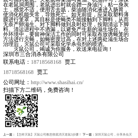
在老鼠洞周围，老鼠进出时就会蹭一身油污，粘一身灰
土，感觉不适，便用舌去舐，柴油随消化液进入肠胃，
使消化机能失常，导致死亡。如无前提，应采取塑料薄
膜进行笼罩，其目标是使蝇类不能接触到下脚料，从而
无奈产卵滋生。对下脚料做到及时处理，按期清运下脚
料。清运进程中不洒漏，以避免产生新的滋生场合。在
外环境中，要留神保洁工作的同时可采取布放诱蝇笼的
方法进行灭蝇，如蝇密度过高，在对上述两处滋生场合
治理后，灭鼠公司可采取化学杀虫剂的喷洒。
灭鼠公司，竭诚为你服务，欢送来电征询！
深圳市三合消杀有限公司
联系电话：
18718568168
贾工
18718568168
贾工
公司网址：
http://www.shasihai.cn/
扫描下方二维码，免费咨询！
上一篇：
【怎样灭鼠】灭鼠公司教您彻底消灭老鼠3步骤！
下一篇：
深圳灭鼠公司，分享杀虫灭