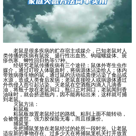
老鼠是很多疾病的贮存宿主或媒介，已知老鼠对人
类传播的疾病有鼠疫、盛行性出血热、钩端螺旋体、斑
疹伤寒、蜱性回归热等57种。
经研究老鼠传播疾病有三个途径：鼠体外寄生虫作
媒介，通过叮咬人体吸血时，将病源体沾染给人；体内
带致病微生物的鼠，通过鼠的活动或粪便沾染了食品或
水源，造成人类食后发病；老鼠直接咬人或病源体通过
外伤侵入而引起沾染。灭老鼠在空酒瓶内滴入几滴香
油，将瓶子放在老鼠洞口，瓶口正对洞口，老鼠闻到香
油味时，就会挤进瓶内，因不能再钻出来，这样就可捕
到老鼠。
灭鼠方法：
粘鼠板
粘鼠板放置老鼠经过的路线、粘到上面不能转动，
会被饿逝世。强力胶保险无毒，而且很廉价。
捕鼠笼
先把捕鼠笼放在老鼠经过的处所一段时光、让老鼠
适应新的事物存在、过多少天在将捕鼠笼机关打开放置