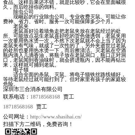
食品、这样后果还不错，就是比较吵，它会在里面喊很
久，而后吃掉你的饵料。
除虫公司
现崛起的行业除虫公司、专业收费灭鼠、可能让你
费神、省力、省时、服务一次可能保障多少个月。
老鼠夹
老鼠喜好沿着墙角走把老鼠夹放在老鼠经过的处
所、可能放点花生老鼠喜好吃的货色做诱饵，老鼠夹用
一次要用热水烫一次，不然下次老鼠就不会上当了因为
老鼠夹有气味，就成了一次性的了，另外夹逝世过老鼠
的处所也要用热水烫一下，而后擦清洁。灭老鼠在空酒
瓶内滴入几滴香油，将瓶子放在老鼠洞口，瓶口正对洞
口，老鼠闻到香油味时，就会挤进瓶内，因不能再钻出
来，这样就可捕到老鼠。
电子猫
适合全面的杀鼠、灭鼠、将电子猫铁丝路线铺好，
等待老鼠经过就可能打到了、但对家里有孩子的家庭较
危险。
深圳市三合消杀有限公司
联系电话：
18718568168
贾工
18718568168
贾工
公司网址：
http://www.shasihai.cn/
扫描下方二维码，免费咨询！