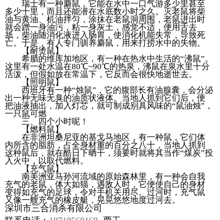
瑞士有一种麝鼠，它能在水中一口气游多少里甚至
多少十里，而且还能潜在水底数小时之久。灭老鼠将柴
油与黄油、机油拌匀，涂抹在老鼠洞周围，老鼠进出时
就会蹭一身油污，粘一身灰土，感觉不适，便用舌去
舐，柴油随消化液进入肠胃，使消化机能失常，导致死
亡。于是，有人专门驯养麝鼠，用来打捞水中的失物。
【耐烫鼠】
希腊的维库加地区，有一种在热水中生活的“沸鼠”。
这里有一处水温在80℃~90℃的热泉，沸鼠在泉水里十分
活泼，但假如放在常温下，它反而会很快地逝世去。
【照明鼠】
西班牙有一种“烛鼠”，它的腹部长有油腺囊，会分泌
出一种无味无臭的油质状液体。当地人抓到它们后，便
把油液抽出，加入灯芯，就可制成别具风味的“鼠油烛”，
一只鼠可燃
三、四个小时呢！
【燃料鼠】
在非洲坦桑尼亚的基戈马地区，有一种鼠，它们体
内所含的脂肪，占全身材重的百分之八十，当地人抓到
这种鼠后，就在酷日下晒干，须要时就将其当作“煤炭”投
入火中，以取代燃料。
【充气鼠】
南美洲亚马孙河流域的原始森林里，有一种会自我
充气的老鼠，体大如猫，遇敌人时，它便使自己的身材
变得如充气的足球，令对手机关用尽。过河时，充气鼠
又像一艘充气的橡皮艇，晃晃悠悠地度过河去。
深圳市三合消杀有限公司