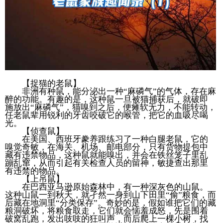
【捉猫的老鼠】
非洲有种鼠，能分泌出一种“麻磷气”的气体，存在麻
醉的功能。有趣的是，这种鼠一旦被猫捕获后，就破即
施放出“麻磷气”，猫嗅到之后，便瘫软无力，不能转动，
任老鼠辈用锐利的牙齿咬破它的喉管，把它的血吸尽喝
光。
【侦查鼠】
在美国、西班牙豢养跟练习了一种白腿老鼠，它的
嗅觉奇敏，在海关、机场、邮电部分，只有货物提包中
藏有违禁物品，这种鼠就能嗅出，并会在铁丝笼子里乱
蹦乱窜，从而引起有关检查人员的留神，敏捷查出那里
有违禁的物品。
【上吊鼠】
在巴西亚马逊原始森林中，有一种深灰色的山鼠。
这种山鼠一到秋天，就孑然一身到山下田里“偷”粮食，而
后藏在地洞里“分类保存”。奇妙的是，假如谁把它们的藏
粮洞破坏，将粮食取走，它们就会恼羞成怒，先是围着
破窝乱跑，发出吱吱的狂叫声，而后爬上一棵小树，找