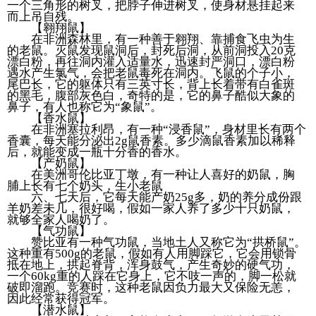
一个三角形的树叉，把脖子伸进树叉，使身材悬挂起来
而上吊自残。
【翱翔鼠】
在非洲森林里，有一种善于翱翔、靠捕食飞虫为生
的老鼠。灭鼠发现鼠洞后，封死后洞，从前洞投入20克
漂白粉，再往洞内灌入适量水，迅速封严洞口，漂白粉
遇水产生氯气，会把老鼠毒死在洞内。飞鼠的个子小，
尾巴长，它的躯体只有三英寸长，背上长着带有白雀斑
的黑毛，腹部灰色白，奇特的是，它的鼻子酷似大象的
鼻子，有人也称它为“象鼠”。
【香水鼠】
在非洲塞拉利昂，有一种“浸香鼠”，身材里长有两个
香囊，每天能分泌出2g鼠香素。多少滴鼠香素加以稀释
后，就能变成一瓶十分香的香水。
【产奶鼠】
在美洲哥伦比亚丁墩，有一种让人喜好的奶鼠，胸
脯上长有七个奶头，生小老鼠
六、七天后，它每天能产奶25g多，奶的养分成份跟
羊奶差未几，很好喝，假如一家人养了多少十只奶鼠，
就够全家人喝奶了。
【气功鼠】
赞比亚有一种气功鼠，当地土人又称它为“拱桥鼠”。
这种重有500g的老鼠，假如有人用脚踩它，它会用锁骨
抵在地上，拱起脊背，浑身鼓气，产生奇妙的硬气功，
一个60kg重的人踩在它身上，它不吱一声的，脚一松就
破即溜跑。竞赛时，这种老鼠因负力最大又保险无恙，
因此经常获得冠军。
【潜水鼠】