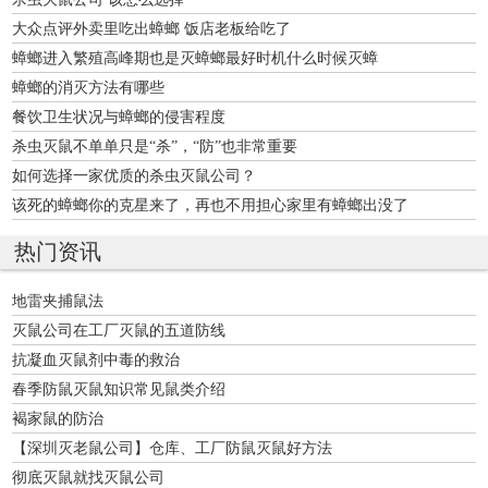
大众点评外卖里吃出蟑螂 饭店老板给吃了
蟑螂进入繁殖高峰期也是灭蟑螂最好时机什么时候灭蟑
蟑螂的消灭方法有哪些
餐饮卫生状况与蟑螂的侵害程度
杀虫灭鼠不单单只是“杀”，“防”也非常重要
如何选择一家优质的杀虫灭鼠公司？
该死的蟑螂你的克星来了，再也不用担心家里有蟑螂出没了
热门资讯
地雷夹捕鼠法
灭鼠公司在工厂灭鼠的五道防线
抗凝血灭鼠剂中毒的救治
春季防鼠灭鼠知识常见鼠类介绍
褐家鼠的防治
【深圳灭老鼠公司】仓库、工厂防鼠灭鼠好方法
彻底灭鼠就找灭鼠公司