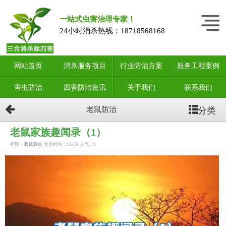
一站式虫害治理专家！
24小时消杀热线：
18718568168
网站首页
消杀服务项目
行业防治方案
服务工程案例
害虫防治
四害防治资讯
关于我们
联系我们
分类
老鼠防治
老鼠家族趣闻录（1）
栏目：
老鼠防治
发表时间：11-26
人气：
0