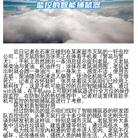
近日记者在石家庄碰到在某家超市灭鼠的一轩虫控
公司，而灭鼠防制员张亮正在捧着手机看《警花与警
犬》，手机上忽然跳出一条消息提示捉到老鼠。灭老鼠
将柴油与黄油、机油拌匀，涂抹在老鼠洞周围，老鼠进
出时就会蹭一身油污，粘一身灰土，感觉不适，便用舌
去舐，柴油随消化液进入肠胃，使消化机能失常，导致
死亡。记者正在怀疑时，张亮笑着说灭鼠咱们已经用上
新科技了，这是手机可能监控的百控智能捕鼠器。通过
wifi连接，在手机app上可能对捕鼠器进行全方位的操作
跟监控。在防制员的热切推荐中，记者对这寰球首款手
机可监控的智能捕鼠器进行了考察。
研发初衷智能好用
经过防制员的提示咱们找到了智能捕鼠器的研发团
队百控虫控。从事灭鼠行业十多少年的领队辛忠刚先生
谈到研发初衷这样说：特别是城市灭鼠，老鼠室外大多
集中活动在垃圾箱、建造废墟等邻近，通过高低水、燃
气、电力线等与室内相通的管道井进入室内。老鼠不仅
破坏，还传播疾病，骚扰人类的畸形生活。人类不厌其