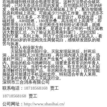
在地面碰到铁丝就会电逝世老鼠。这种方法势必会破坏
地砖，已经无奈适合目前的发展，百控团队经过2年的研
发，领有4项国度专利的高压捕鼠板上市了，配合智能捕
鼠器利用锦上添花。可能减少75%的工作量。效力进步不
至2倍。优点多多，不需组装，超宽设计，双线改进，强
磁对接，ABS阻燃，180度折叠，高压线可上高调节，即
铺即用等10大特点，辛忠刚先生特别给记者强调，就捕
鼠板宽度设计为13.3厘米，是通这十多少年的一线灭鼠教
训大数据汇总，为了验证其后果南到厦门，北到沈阳，
西到宁夏，东到上海。拜访了全国100多位灭鼠高人，看
着不到40岁的辛忠刚先生两鬓花白，感慨研发团队的艰
苦与执著。
年经人创业新方向
灭鼠除虫是向阳行业。灭鼠发现鼠洞后，封死后
洞，从前洞投入20克漂白粉，再往洞内灌入适量水，迅
速封严洞口，漂白粉遇水产生氯气，会把老鼠毒死在洞
内。面临的机会与挑衅同在，须要更多有常识的年青人
加入到此行业。当初号令全民创业。有主意的友人不如
多理解些百控智能产品。辛忠刚先生提示说：百控智能
捕鼠器可能通过手机远程监控。特别适合年青人来用。
让更多的年青人爱上灭鼠这行业。
深圳市三合消杀有限公司
联系电话：
18718568168
贾工
18718568168
贾工
公司网址：
http://www.shasihai.cn/