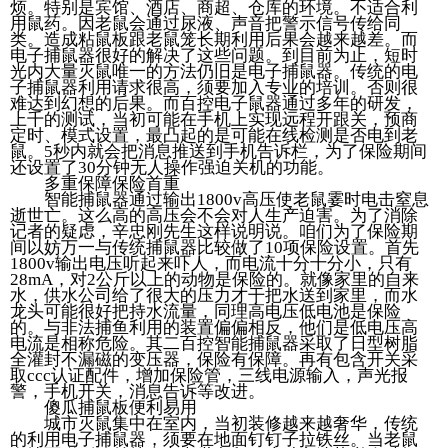
烦。特别是宾馆、酒店、商超、仓库的环境。不适合利
用鼠药。因老鼠会通过尿液、声音把警示信号传给同
类。造成粘鼠板跟老鼠笼长期利用后果会越来越差。而
电子捕鼠器很好的解决了这些问题。到目前为止，短时
光内大量灭鼠唯一的方法仍旧是电子捕鼠器。传统的电
子捕鼠器利用请求很高，须要加入专业的培训。否则很
难达到幻想的后果。而百控电子鼠器通过多年的研发，
上千的测试，当初可能在手机上实现远程开跟关，预商
定时、模式设置，最凸起的是可能在线检测是否电到老
鼠。5秒内就会把消息推送到手机告诉栏，为了保险期间
还设置了30分钟无人操作强迫关机的功能。
多重保障保险首重
智能捕鼠器通过输出1800v高压使老鼠霎时电击窒息
逝世亡。这么高的高压会不会对人生产迫害。为了消除
记者的疑虑，辛忠刚先生这样说明说。咱们为了保险期
间以妨万一与传统捕鼠器比较做了10项保险设置。首先
1800v输出电压听起来吓人，而电流十分十分小，只有
28mA，对2公斤以上的动物是保险的。就像家里的自来
水，供水公司给了很大的压力才干把水送到家里，而水
龙头可能很好把持水流量，同理高电压低电池是保险
的。与非法捕鱼利用的装置偏偏相反，他们是低电压高
电流是相称危险。其二百控智能捕鼠器采取了日型树脂
全灌封不漏磁的变压器，保险有保障。再有包含开关采
取ccc认证配件，增加保险管，三线电源输入，声光报
警，手机开关，消息告诉等改进。
傻瓜捕鼠板便利易用
城市灭鼠集中在室内，当初装修越来越奢华，传统
的利用电子捕鼠器，须要在地面钉钉子拉铁丝。当老鼠