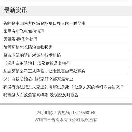
最新资讯
苍蝇是中国南方区域猪场夏日多见的一种昆虫
家里有小飞虫如何清理
灭跳蚤-跳蚤的处理
菌类药材怎么防治白蚁损害
超市老鼠的防制对策与技术措施
【深圳白蚁防治】 埃及伊蚊及其特征
杀虫灭鼠公司正式降临，让老鼠害虫无处藏身
深圳白蚁防治公司那家好？那家最专业
有没有办法把别人家里的蟑螂也杀死 ？让别人家的蟑螂不要进来？
我市进入白蚁危害高峰期 发现应及时报告
24小时除四害热线 :
18718568168
深圳市三合消杀有限公司 版权所有