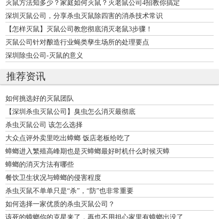
灭鼠方法知多少？家庭如何灭鼠？灭老鼠公司4招教你搞定
深圳灭鼠公司，分享杀虫灭鼠除四害的消杀技术常识
【怎样灭鼠】灭鼠公司教您彻底消灭老鼠3步骤！
灭鼠公司针对酿造行业蝇类孳生场所的处理要点
深圳除虫公司-灭鼠的意义
推荐资讯
如何挑选好的灭鼠团队
【深圳杀虫灭鼠公司】臭虫怎么消灭最彻底
杀虫灭鼠公司 该怎么选择
大众点评外卖里吃出蟑螂 饭店老板给吃了
蟑螂进入繁殖高峰期也是灭蟑螂最好时机什么时候灭蟑
蟑螂的消灭方法有哪些
餐饮卫生状况与蟑螂的侵害程度
杀虫灭鼠不单单只是“杀”，“防”也非常重要
如何选择一家优质的杀虫灭鼠公司？
该死的蟑螂你的克星来了，再也不用担心家里有蟑螂出没了