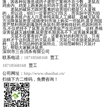
激，因各种应激造成鸡子逝世亡案例不在少数，老鼠在
鸡舍内、鸡笼上跑来跑去对鸡子造成了很大的应激。
老鼠的破坏力跟对畜禽的迫害咱们都是引人凝视
的，所以说，咱们一定要把它们毁灭，而实际中因为咱
们很多养殖户友人只是单纯采取人工捕获、器械灭鼠等
方法降落鼠密度;或随便到市场上购买一些鼠药,甚至用国
度严禁利用的剧毒急性杀鼠剂;即便购得好药,也因利用不
当,不仅把持不了鼠害,反而使害鼠产生抗药性。这样,养殖
业害鼠越灭越猖獗,鼠密度长期居高不下,迫害越来越重。
灭鼠不仅要有好产品，还要有对的利用方法，只有
这样才干达到真正的灭鼠后果，灭鼠公司依据老鼠的品
种、以及不同品种的老鼠特点、活动范畴制订灭鼠计
划，帮助大家解决鼠患。
深圳市三合消杀有限公司
联系电话：
18718568168
贾工
18718568168
贾工
公司网址：
http://www.shasihai.cn/
扫描下方二维码，免费咨询！