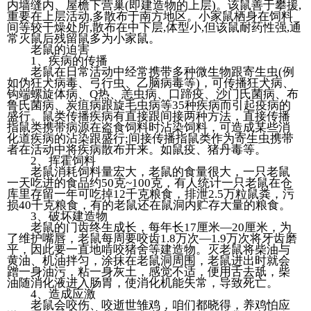
内墙缝内、屋檐下营巢(即建造物的上层)。该鼠善于攀援,
重要在上层活动,多散布于南方地区。小家鼠栖身在饲料
间等较干燥处所,散布在中下层,体型小,但该鼠耐药性强,通
常灭鼠后残留鼠多为小家鼠。
老鼠的迫害
1、疾病的传播
老鼠在日常活动中经常携带多种微生物跟寄生虫(例
如伪狂犬病毒、弓行虫、乙脑病毒等)，可传播狂犬病、
钩端螺旋体病、Q热、恙虫病、口蹄疫、沙门氏菌病、布
鲁氏菌病、炭疽病跟旋毛虫病等35种疾病而引起疫病的
盛行。鼠类传播疾病有直接跟间接两种方法，直接传播
指鼠类携带病源在盗食饲料时沾染饲料，可造成某些消
化道疾病的沾染跟盛行;间接传播指鼠类作为寄生虫携带
者在活动中将疾病散布开来。如鼠疫、猪丹毒等。
2、挥霍饲料
老鼠消耗饲料量宏大，老鼠的食量很大，一只老鼠
一天吃进的食品约50克~100克，有人统计一只老鼠在仓
库里存留一年可吃掉12千克粮食，排泄2.5万粒鼠粪，污
损40千克粮食，有的老鼠还在鼠洞内贮存大量的粮食。
3、破坏建造物
老鼠的门齿终生成长，每年长17厘米—20厘米，为
了维护嘴唇，老鼠每周要咬齿1.8万次—1.9万次将牙齿磨
平，因此要一直地啃咬猪舍等建造物。灭老鼠将柴油与
黄油、机油拌匀，涂抹在老鼠洞周围，老鼠进出时就会
蹭一身油污，粘一身灰土，感觉不适，便用舌去舐，柴
油随消化液进入肠胃，使消化机能失常，导致死亡。
4、造成应激
老鼠会咬伤、咬逝世雏鸡，咱们都晓得，养鸡怕应