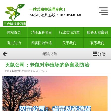
一站式虫害治理专家！
24小时消杀热线：
18718568168
网站首页
消杀服务项目
行业防治方案
服务工程案例
害虫防治
四害防治资讯
关于我们
联系我们
分类
老鼠防治
灭鼠公司：老鼠对养殖场的危害及防治
栏目：
老鼠防治
发表时间：12-06
人气：
0