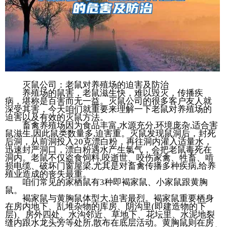
灭鼠公司：老鼠对养殖场的迫害及防治
养殖场的鼠害，老鼠滋生快，难以毁灭，传播疾
病，堪称是百害而无一益。灭鼠公司的很多客户友人就
深受其害，今天咱们就重要来理解一下老鼠对养殖场的
迫害以及有效的灭鼠方法。
畜禽养殖场因为食品丰富,水源充分,环境庞杂,适合害
鼠滋生,因此鼠类数量多,迫害重。灭鼠发现鼠洞后，封死
后洞，从前洞投入20克漂白粉，再往洞内灌入适量水，
迅速封严洞口，漂白粉遇水产生氯气，会把老鼠毒死在
洞内。老鼠不仅盗食饲料,咬逝世、咬伤家禽、牲畜、啃
损电缆、破坏门窗屋梁,尤其是对畜禽传播多种疾病,给养
殖业造成的丧失最重。
咱们常见的家栖鼠有3种即褐家鼠、小家鼠跟黄胸
鼠。
褐家鼠与黄胸鼠体型大,迫害最烈。褐家鼠重要栖身
在房内地下、乱堆杂物的库房、阴沟里(即建造物的下
层)、房外四处、水沟邻近、草地下、花坛里、水泥地裂
缝内跟水龙头旁等处所,散布在底层活动。黄胸鼠则在房