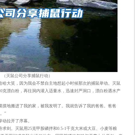
（灭鼠公司分享捕鼠行动）
哈大笑，因为我会不禁自主地想起小时候那次的捕鼠举动。灭鼠
20克漂白粉，再往洞内灌入适量水，迅速封严洞口，漂白粉遇水产
摸地搬进了我的家，被我发明了。我就告诉了我的爸爸。爸爸
。”
动拉开了序幕。
。灭鼠用25克甲胺磷拌和0.5-1千克大米或大豆、小麦等粮