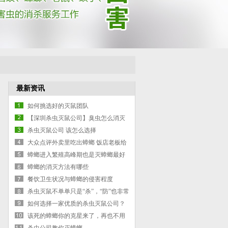
最新资讯
如何挑选好的灭鼠团队
【深圳杀虫灭鼠公司】臭虫怎么消灭
最彻底
杀虫灭鼠公司 该怎么选择
大众点评外卖里吃出蟑螂 饭店老板给
吃了
蟑螂进入繁殖高峰期也是灭蟑螂最好
时机什么时候灭蟑
蟑螂的消灭方法有哪些
餐饮卫生状况与蟑螂的侵害程度
杀虫灭鼠不单单只是“杀”，“防”也非常
重要
如何选择一家优质的杀虫灭鼠公司？
该死的蟑螂你的克星来了，再也不用