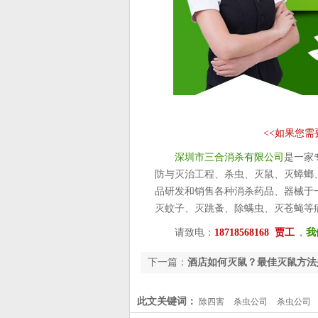
<<
如果您需
深圳市三合消杀有限公司
是一家
防与灭治工程、杀虫、灭鼠、灭蟑螂
品研发和销售各种消杀药品、器械于
灭蚊子、灭跳蚤、除螨虫、灭苍蝇等
请致电：
18718568168 贾工
，
我
下一篇：
酒店如何灭鼠？最佳灭鼠方法
此文关键词：
除四害
杀虫公司
杀虫公司