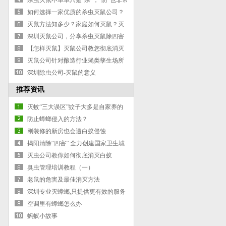
杀虫灭鼠不单单只是“杀”，“防”也非常
重要
如何选择一家优质的杀虫灭鼠公司？
灭鼠方法知多少？家庭如何灭鼠？灭
老鼠公司4招教你搞定
深圳灭鼠公司，分享杀虫灭鼠除四害
的消杀技术常识
【怎样灭鼠】灭鼠公司教您彻底消灭
老鼠3步骤！
灭鼠公司针对酿造行业蝇类孳生场所
的处理要点
深圳除虫公司-灭鼠的意义
推荐资讯
灭蚊“三大误区”蚊子大多是自家养的
防止蟑螂侵入的方法？
刚装修的新房也会遭白蚁侵蚀
揭阳清除“四害” 全力创建国家卫生城
市
灭虫公司教你如何彻底消灭白蚁
臭虫管理培训教程（一）
老鼠的危害及最佳消灭方法
深圳专业灭蟑螂,只提供更有效的服务
空调里有蟑螂怎么办
蚂蚁小故事