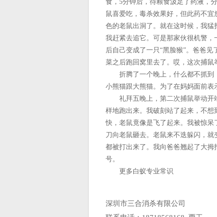
食，5分钟后，待粮食汲足了药液，
鼠喜爱吃，毒杀效果好，但此药不宜
色的老鼠出洞了。就在这时候，我猛
我赶紧去追它。可是那家伙很机警，
后自己变成了一只“黑脸猴”。爸爸
菜之后跑回窝里去了。哎，这次捕鼠
折腾了一个晚上，什么都不抓到，
小熊猫跟大熊猫。为了在妈妈面前表
礼拜五晚上，第二次捕鼠举动开端
样地跑出来。我破刻站了起来，不想
快，老鼠竟像是飞了起来。我被惊呆
刀向老鼠砸去。老鼠来不迭躲闪，就
都被打出来了。我向爸爸翘起了大拇
号。
更多白蚁专业常识
深圳市三合消杀有限公司