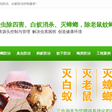
虫防治、白蚁防治控制服务!
杀虫除四害、白蚁消杀、灭蟑螂，除老鼠蚊
害源头控制与管理 解决虫害困扰 创造健康环境
螂防治
臭虫防治
蚂蚁防治
蚊子防治
蝇类防治
工程案例