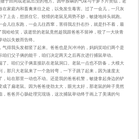
分撒于田间或老鼠出没的地方。因甲胺磷的气味与干萝卜片类似，老
放在家庭内和畜禽来往之处，以免发生毒害。过了一会儿，一只灰
扑了上去，想抓住它。狡猾的老鼠见局势不妙，敏捷地掉头就跑。
一会儿往东跑，一会儿往西窜，害得我左扑右扑，就是扑不着，最
见了我哈哈笑，该逝世的老鼠竟然趁我跟爸爸不留神，咬了一大块青
举动以失败而告终。
气得我头发都竖了起来。爸爸也是兴冲冲的，妈妈笑咱们两个是
示咱们父子俩的能干，咱们决定两天之后再次进行捕鼠举动。
了。咱们父子俩直接趴在老鼠洞口。老鼠一点也不防备，大模大
到，那只大老鼠来了一个急转弯，一下子跳了起来，因为速度太
了，站在那里一动也不动。还是我的爸爸机警，敏捷拿起身边的铲
变成了扁老鼠。因为爸爸使劲太大，眼光太好，那老鼠的眸子竟然
指，爸爸开心肠处理完现场，这次捕鼠举动终于画上了美满的句