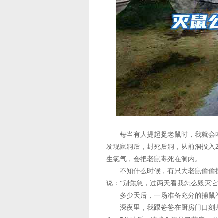
每当有人提起捉老鼠时，我就会哈
发现鼠洞后，封死后洞，从前洞投入
生氯气，会把老鼠毒死在洞内。
不知什么时候，有只大老鼠偷偷摸
说：“别焦急，过两天看我怎么毁灭它
多少天后，一场准备充分的捕鼠举
深夜里，我跟爸爸在厨房门口刻舟求剑