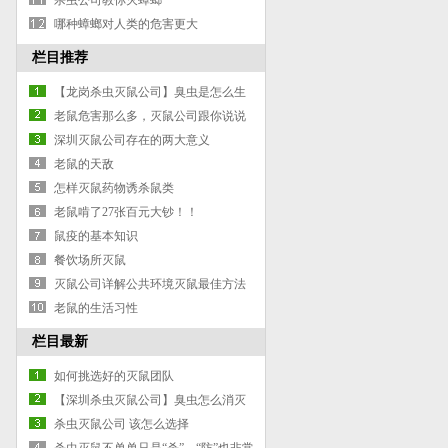
担心家里有蟑螂出没了
杀虫公司教你灭蟑螂
哪种蟑螂对人类的危害更大
栏目推荐
【龙岗杀虫灭鼠公司】臭虫是怎么生
长的、
老鼠危害那么多，灭鼠公司跟你说说
最佳灭鼠方法
深圳灭鼠公司存在的两大意义
老鼠的天敌
怎样灭鼠药物诱杀鼠类
老鼠啃了27张百元大钞！！
鼠疫的基本知识
餐饮场所灭鼠
灭鼠公司详解公共环境灭鼠最佳方法
老鼠的生活习性
栏目最新
如何挑选好的灭鼠团队
【深圳杀虫灭鼠公司】臭虫怎么消灭
最彻底
杀虫灭鼠公司 该怎么选择