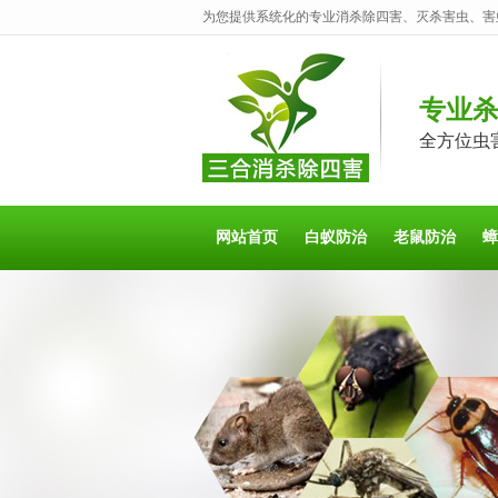
为您提供系统化的专业消杀除四害、灭杀害虫、害
专业
全方位虫
网站首页
白蚁防治
老鼠防治
蟑