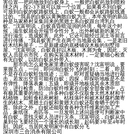
害位置---把药物放到白蚁身上，一般把白蚁药放到喷粉
球之内，按2-3下就可以放一个位置，如果看不到白蚁，
可放到白蚁的蚁路蚁线上，白蚁一般都会从蚁路蚁线通
过的。“我县的白蚁以黄胸散白蚁为主，本年发明的新品
种是马家桥村采集回来的黑翅土系白蚁跟台湾乳白
蚁。”沈富明说，白蚁喜昏暗湿润的环境，每年这个时
候，滋生蚁就会开端节令性分飞，出外树破新的巢穴，
进行滋生，造成蚁害。此外，它还可能经过泥土等前言
进行传播。“我县蚁害产生在两个当地最会集，一是老旧
砖木结构屋子，二是新建成的底楼铺设木板的别墅排
屋。”沈富明说，白蚁喜好以木板、木屑为食，因此，灭
蚁人员提示市民，在购买装潢木材时，一定要细心检查
有无白蚁，以防白蚁从外带入。
那市民怎么避免家里遭白蚁侵害呢？沈富明说，要
掌握五点，一问，即问询白蚁分飞的时刻；二看，即是
不是存在白蚁蛀蚀痕迹；三听，即对置疑确当地进行敲
击，若发出空音可能有白蚁；四探，即探听地板是不是
有弹性、降落表象；五撬，即撬开地板或其余木质部
位，进行检查。防治白蚁纤维素在白蚁全部食谱中，占
有极其重要的地位，许多种白蚁不仅取食天然木材和干
枯植物，如蛀食枯死树桩、枯枝落叶和被木材腐朽菌寄
生的枯木。黑翅土白蚁和黄翅大白蚁还取食晒干的牛
粪。除此之外，白蚁还能取食各种含纤维素的加工产
品，象纸张、布匹等。一旦发明上述问题便可判断家中
有白蚁，需找灭蚁人员进行灭杀。沈富明说，白蚁从筑
巢到分飞要经历一个漫长的成长期，起码要3年至4年时
刻。因此，当居民发明家中有白蚁分飞
深圳市三合消杀有限公司