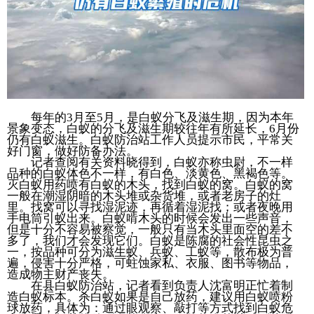
每年的3月至5月，是白蚁分飞及滋生期，因为本年
景象变态，白蚁的分飞及滋生期较往年有所延长，6月份
仍有白蚁滋生。白蚁防治站工作人员提示市民，平常关
好门窗，做好防备办法。
记者查阅有关资料晓得到，白蚁亦称虫尉，不一样
品种的白蚁体色不一样，有白色、淡黄色、黑褐色等。
灭白蚁用药喷有白蚁的木头，找到白蚁的窝。白蚁的窝
一般在潮湿阴暗的木头堆或杂货堆，或者老房子的灶
里。找窝可以寻找湿泥迹，再循着湿泥找；或者夜晚用
手电筒引蚁出来。白蚁啃木头的时候会发出一些声音，
但是十分不容易被察觉，一般只有当木头里面空的差不
多了，我们才会发现它们。白蚁是陈腐的社会性昆虫之
一，按品种可分为滋生蚁、兵蚁、工蚁等，散布极为普
遍，侵害十分严格，可蛀蚀家私、衣服、图书等物品，
造成物主财产丧失。
在县白蚁防治站，记者看到负责人沈富明正忙着制
造白蚁标本。杀白蚁如果是自己放药，建议用白蚁喷粉
球放药，具体为：通过眼观察、敲打等方式找到白蚁危