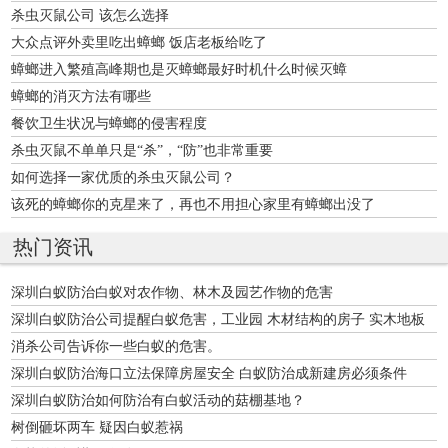
杀虫灭鼠公司 该怎么选择
大众点评外卖里吃出蟑螂 饭店老板给吃了
蟑螂进入繁殖高峰期也是灭蟑螂最好时机什么时候灭蟑
蟑螂的消灭方法有哪些
餐饮卫生状况与蟑螂的侵害程度
杀虫灭鼠不单单只是“杀”，“防”也非常重要
如何选择一家优质的杀虫灭鼠公司？
该死的蟑螂你的克星来了，再也不用担心家里有蟑螂出没了
热门资讯
深圳白蚁防治白蚁对农作物、林木及园艺作物的危害
深圳白蚁防治公司提醒白蚁危害，工业园 木材结构的房子 实木地板
墙壁白蚁防治的方法
消杀公司告诉你一些白蚁的危害。
深圳白蚁防治海口立法保障房屋安全 白蚁防治成新建房必须条件
深圳白蚁防治如何防治有白蚁活动的菇棚基地？
树倒砸坏两车 疑因白蚁惹祸